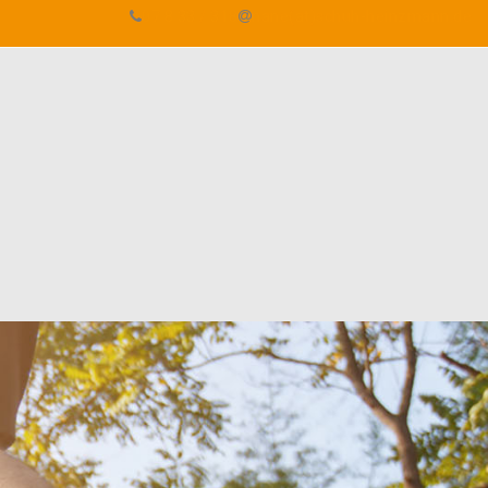
07 8 33 / 318
nane(at)schuh-heinzmann.de